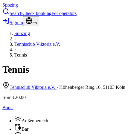
Spozing
Search
Check booking
For operators
Sign in
en
Spozing
›
Tennisclub Viktoria e.V.
›
Tennis
Tennis
Tennisclub Viktoria e.V.
·
Höhenberger Ring
10
,
51103
Köln
from
€20.00
Book
Außenbereich
Bar