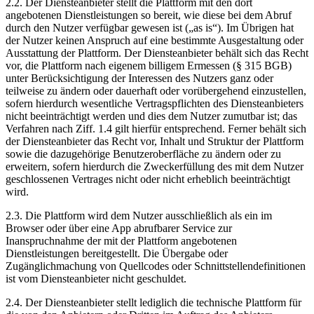
2.2. Der Diensteanbieter stellt die Plattform mit den dort
angebotenen Dienstleistungen so bereit, wie diese bei dem Abruf
durch den Nutzer verfügbar gewesen ist („as is“). Im Übrigen hat
der Nutzer keinen Anspruch auf eine bestimmte Ausgestaltung oder
Ausstattung der Plattform. Der Diensteanbieter behält sich das Recht
vor, die Plattform nach eigenem billigem Ermessen (§ 315 BGB)
unter Berücksichtigung der Interessen des Nutzers ganz oder
teilweise zu ändern oder dauerhaft oder vorübergehend einzustellen,
sofern hierdurch wesentliche Vertragspflichten des Diensteanbieters
nicht beeinträchtigt werden und dies dem Nutzer zumutbar ist; das
Verfahren nach Ziff. 1.4 gilt hierfür entsprechend. Ferner behält sich
der Diensteanbieter das Recht vor, Inhalt und Struktur der Plattform
sowie die dazugehörige Benutzeroberfläche zu ändern oder zu
erweitern, sofern hierdurch die Zweckerfüllung des mit dem Nutzer
geschlossenen Vertrages nicht oder nicht erheblich beeinträchtigt
wird.
2.3. Die Plattform wird dem Nutzer ausschließlich als ein im
Browser oder über eine App abrufbarer Service zur
Inanspruchnahme der mit der Plattform angebotenen
Dienstleistungen bereitgestellt. Die Übergabe oder
Zugänglichmachung von Quellcodes oder Schnittstellendefinitionen
ist vom Diensteanbieter nicht geschuldet.
2.4. Der Diensteanbieter stellt lediglich die technische Plattform für