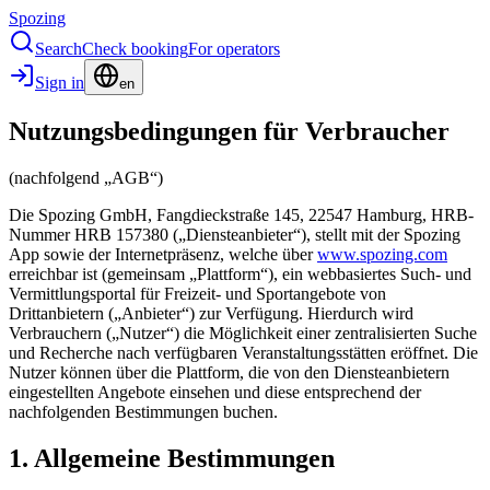
Spozing
Search
Check booking
For operators
Sign in
en
Nutzungsbedingungen für Verbraucher
(nachfolgend „AGB“)
Die Spozing GmbH, Fangdieckstraße 145, 22547 Hamburg, HRB-
Nummer HRB 157380 („Diensteanbieter“), stellt mit der Spozing
App sowie der Internetpräsenz, welche über
www.spozing.com
erreichbar ist (gemeinsam „Plattform“), ein webbasiertes Such- und
Vermittlungsportal für Freizeit- und Sportangebote von
Drittanbietern („Anbieter“) zur Verfügung. Hierdurch wird
Verbrauchern („Nutzer“) die Möglichkeit einer zentralisierten Suche
und Recherche nach verfügbaren Veranstaltungsstätten eröffnet. Die
Nutzer können über die Plattform, die von den Diensteanbietern
eingestellten Angebote einsehen und diese entsprechend der
nachfolgenden Bestimmungen buchen.
1. Allgemeine Bestimmungen