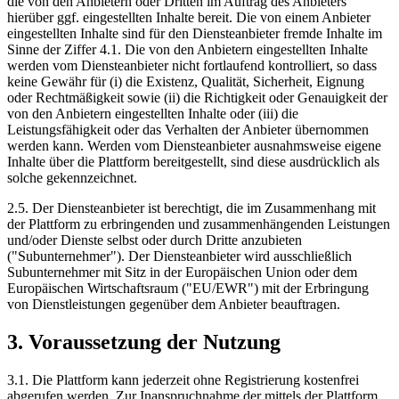
die von den Anbietern oder Dritten im Auftrag des Anbieters
hierüber ggf. eingestellten Inhalte bereit. Die von einem Anbieter
eingestellten Inhalte sind für den Diensteanbieter fremde Inhalte im
Sinne der Ziffer 4.1. Die von den Anbietern eingestellten Inhalte
werden vom Diensteanbieter nicht fortlaufend kontrolliert, so dass
keine Gewähr für (i) die Existenz, Qualität, Sicherheit, Eignung
oder Rechtmäßigkeit sowie (ii) die Richtigkeit oder Genauigkeit der
von den Anbietern eingestellten Inhalte oder (iii) die
Leistungsfähigkeit oder das Verhalten der Anbieter übernommen
werden kann. Werden vom Diensteanbieter ausnahmsweise eigene
Inhalte über die Plattform bereitgestellt, sind diese ausdrücklich als
solche gekennzeichnet.
2.5. Der Diensteanbieter ist berechtigt, die im Zusammenhang mit
der Plattform zu erbringenden und zusammenhängenden Leistungen
und/oder Dienste selbst oder durch Dritte anzubieten
("Subunternehmer"). Der Diensteanbieter wird ausschließlich
Subunternehmer mit Sitz in der Europäischen Union oder dem
Europäischen Wirtschaftsraum ("EU/EWR") mit der Erbringung
von Dienstleistungen gegenüber dem Anbieter beauftragen.
3. Voraussetzung der Nutzung
3.1. Die Plattform kann jederzeit ohne Registrierung kostenfrei
abgerufen werden. Zur Inanspruchnahme der mittels der Plattform