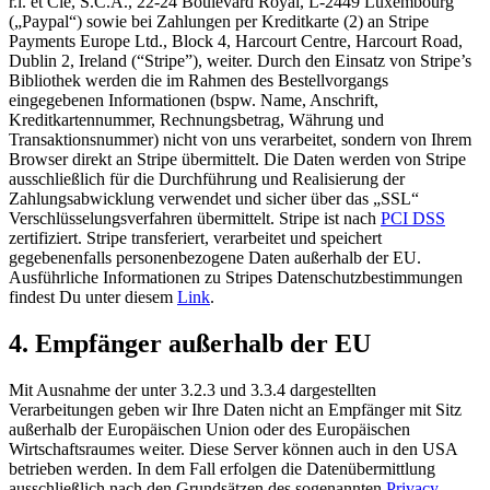
r.l. et Cie, S.C.A., 22-24 Boulevard Royal, L-2449 Luxembourg
(„Paypal“) sowie bei Zahlungen per Kreditkarte (2) an Stripe
Payments Europe Ltd., Block 4, Harcourt Centre, Harcourt Road,
Dublin 2, Ireland (“Stripe”), weiter. Durch den Einsatz von Stripe’s
Bibliothek werden die im Rahmen des Bestellvorgangs
eingegebenen Informationen (bspw. Name, Anschrift,
Kreditkartennummer, Rechnungsbetrag, Währung und
Transaktionsnummer) nicht von uns verarbeitet, sondern von Ihrem
Browser direkt an Stripe übermittelt. Die Daten werden von Stripe
ausschließlich für die Durchführung und Realisierung der
Zahlungsabwicklung verwendet und sicher über das „SSL“
Verschlüsselungsverfahren übermittelt. Stripe ist nach
PCI DSS
zertifiziert. Stripe transferiert, verarbeitet und speichert
gegebenenfalls personenbezogene Daten außerhalb der EU.
Ausführliche Informationen zu Stripes Datenschutzbestimmungen
findest Du unter diesem
Link
.
4. Empfänger außerhalb der EU
Mit Ausnahme der unter 3.2.3 und 3.3.4 dargestellten
Verarbeitungen geben wir Ihre Daten nicht an Empfänger mit Sitz
außerhalb der Europäischen Union oder des Europäischen
Wirtschaftsraumes weiter. Diese Server können auch in den USA
betrieben werden. In dem Fall erfolgen die Datenübermittlung
ausschließlich nach den Grundsätzen des sogenannten
Privacy