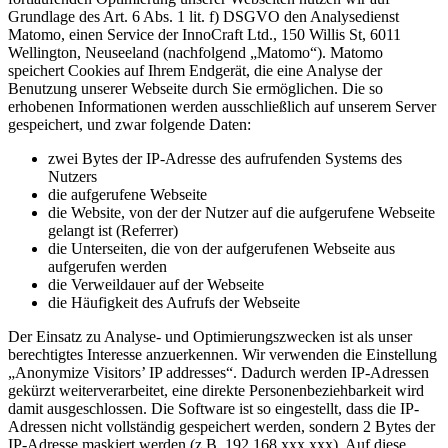
Grundlage des Art. 6 Abs. 1 lit. f) DSGVO den Analysedienst
Matomo, einen Service der InnoCraft Ltd., 150 Willis St, 6011
Wellington, Neuseeland (nachfolgend „Matomo“). Matomo
speichert Cookies auf Ihrem Endgerät, die eine Analyse der
Benutzung unserer Webseite durch Sie ermöglichen. Die so
erhobenen Informationen werden ausschließlich auf unserem Server
gespeichert, und zwar folgende Daten:
zwei Bytes der IP-Adresse des aufrufenden Systems des
Nutzers
die aufgerufene Webseite
die Website, von der der Nutzer auf die aufgerufene Webseite
gelangt ist (Referrer)
die Unterseiten, die von der aufgerufenen Webseite aus
aufgerufen werden
die Verweildauer auf der Webseite
die Häufigkeit des Aufrufs der Webseite
Der Einsatz zu Analyse- und Optimierungszwecken ist als unser
berechtigtes Interesse anzuerkennen. Wir verwenden die Einstellung
„Anonymize Visitors’ IP addresses“. Dadurch werden IP-Adressen
gekürzt weiterverarbeitet, eine direkte Personenbeziehbarkeit wird
damit ausgeschlossen. Die Software ist so eingestellt, dass die IP-
Adressen nicht vollständig gespeichert werden, sondern 2 Bytes der
IP-Adresse maskiert werden (z.B. 192.168.xxx.xxx). Auf diese