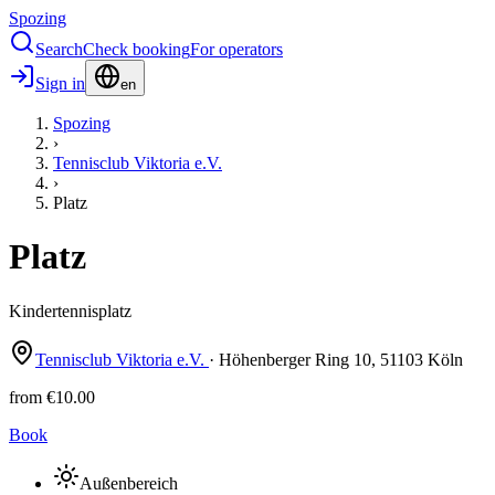
Spozing
Search
Check booking
For operators
Sign in
en
Spozing
›
Tennisclub Viktoria e.V.
›
Platz
Platz
Kindertennisplatz
Tennisclub Viktoria e.V.
·
Höhenberger Ring
10
,
51103
Köln
from
€10.00
Book
Außenbereich