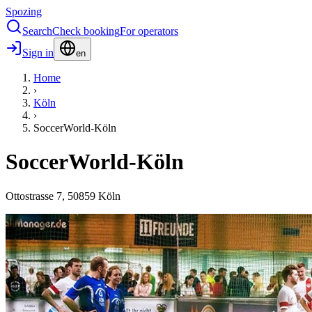
Spozing
Search
Check booking
For operators
Sign in
en
Home
›
Köln
›
SoccerWorld-Köln
SoccerWorld-Köln
Ottostrasse
7
,
50859
Köln