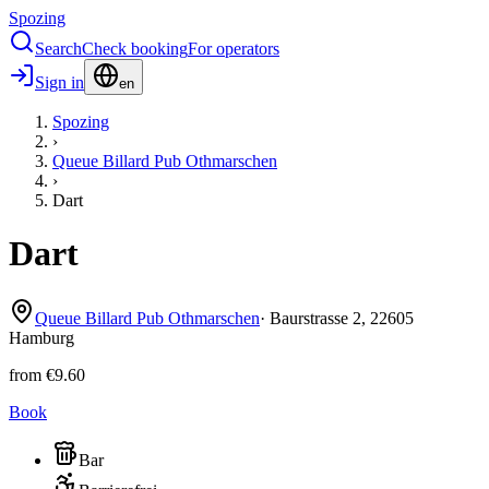
Spozing
Search
Check booking
For operators
Sign in
en
Spozing
›
Queue Billard Pub Othmarschen
›
Dart
Dart
Queue Billard Pub Othmarschen
·
Baurstrasse
2
,
22605
Hamburg
from
€9.60
Book
Bar