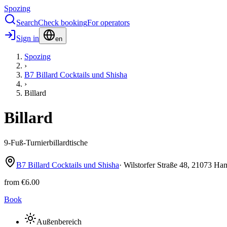
Spozing
Search
Check booking
For operators
Sign in
en
Spozing
›
B7 Billard Cocktails und Shisha
›
Billard
Billard
9-Fuß-Turnierbillardtische
B7 Billard Cocktails und Shisha
·
Wilstorfer Straße
48
,
21073
Ham
from
€6.00
Book
Außenbereich