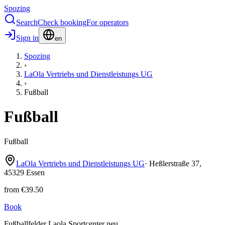
Spozing
Search
Check booking
For operators
Sign in
en
Spozing
›
LaOla Vertriebs und Dienstleistungs UG
›
Fußball
Fußball
Fußball
LaOla Vertriebs und Dienstleistungs UG
·
Heßlerstraße
37
,
45329
Essen
from
€39.50
Book
Fußballfelder Laola Sportcenter neu