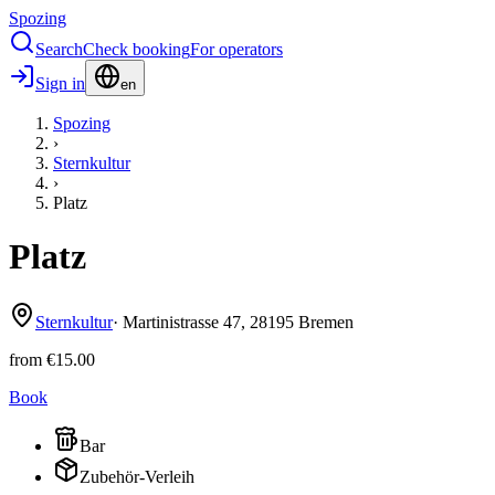
Spozing
Search
Check booking
For operators
Sign in
en
Spozing
›
Sternkultur
›
Platz
Platz
Sternkultur
·
Martinistrasse
47
,
28195
Bremen
from
€15.00
Book
Bar
Zubehör-Verleih